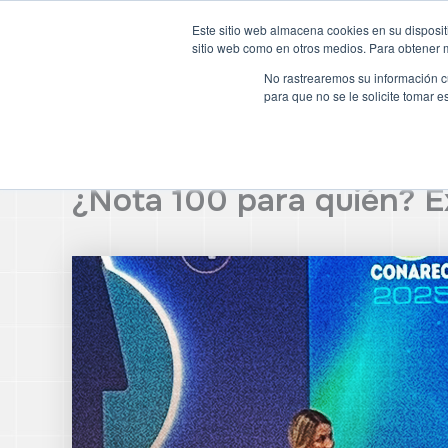
Ir
Este sitio web almacena cookies en su dispositi
al
sitio web como en otros medios. Para obtener m
Inicio
Sobre nosotros
contenido
No rastrearemos su información cu
para que no se le solicite tomar 
¿Nota 100 para quién? Ex