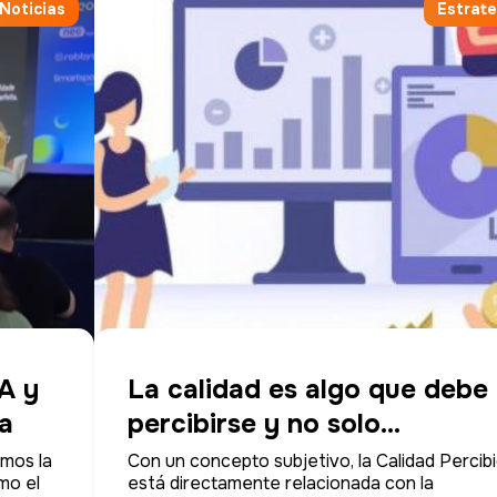
Noticias
Estrate
A y
La calidad es algo que debe
va
percibirse y no solo
divulgarse
imos la
Con un concepto subjetivo, la Calidad Percib
mo el
está directamente relacionada con la