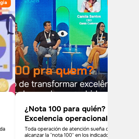
gia
Estrategia
¿Nota 100 para quién?
Excelencia operacional vs.
valor percibido
ida
Toda operación de atención sueña con
alcanzar la “nota 100” en los indicadores