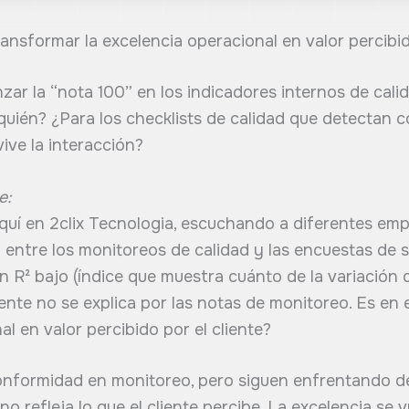
ransformar la excelencia operacional en valor percibido
ar la “nota 100” en los indicadores internos de cali
quién? ¿Para los checklists de calidad que detectan
ive la interacción?
e:
quí en 2clix Tecnologia, escuchando a diferentes emp
n entre los monitoreos de calidad y las encuestas de
un R² bajo (índice que muestra cuánto de la variación 
 cliente no se explica por las notas de monitoreo. Es 
l en valor percibido por el cliente?
onformidad en monitoreo, pero siguen enfrentando de
o refleja lo que el cliente percibe. La excelencia se v